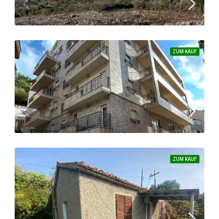
APARTMENT, NEUBAU
1
ZUM KAUF
Bauerwartungsland im ruhigen und schönen Ort Kunje
GRUNDSTÜCK
400
m² – 921 m² bereits gerodet
ZUM KAUF
Überragende Lage: wunderschöne Wohnung in der Gemeinde Budva