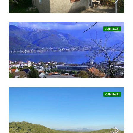
220.000 €
69
m²
ZUM KAUF
Ein wunderschönes Grundstück mit kleinem Haus in Zaljevo – Gemeinde Bar
138.000 €
GRUNDSTÜCK
ZUM KAUF
Besonderes Baugrundstück mit einem fantastischen Blick auf Tivat, Porto Novi und Porto Montenegro