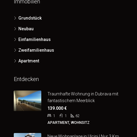
Immobilien
Grundstück
Neubau
Einfamilienhaus
Zweifamilienhaus
Apartment
Entdecken
Traumhafte Wohnung in Dubrava mit
fantastischem Meerblick
139.000 €
1
1
62
APARTMENT, WOHNSITZ
Neue Wohnanlage in Ulcinj | Nur 3 Km