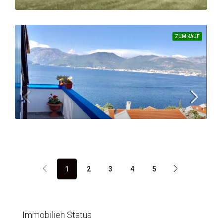
65
m²
ZUM KAUF
Überragendes Grundstück – eine große ebene Fläche am Stück
GRUNDSTÜCK
1
2
3
4
5
Beachtliche Immobilie in der renommierten Gemeinde Tivat
Immobilien Status
575.000 €