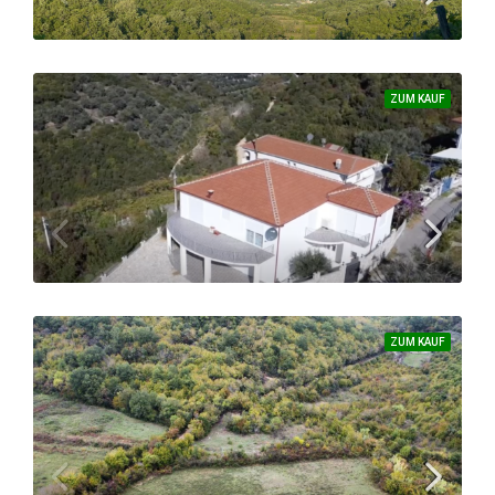
289.000 €
GRUNDSTÜCK
ZUM KAUF
Tolles Anwesen mit einem fantastischen Blick auf die Saline, den großen Strand und die Innenstadt von Ulcinj
325.900 €
7243
m²
ZUM KAUF
Immobilie an einer der höchsten Lagen in Ulcinj