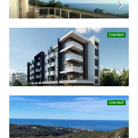
SUCHEN
IMPRESSUM
ZUM KAUF
Traumhafte Wohnung in Dubrava mit fantastischem Meerblick
139.000 €
APARTMENT, WOHNSITZ
1
1
62
ZUM KAUF
Neue Wohnanlage in Ulcinj | Nur 3 Km vom großen Strand entfernt