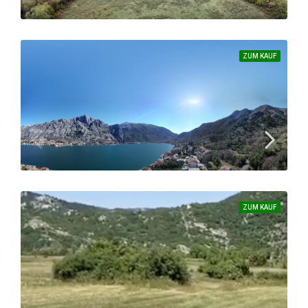
389.000 €
3000
ZUM KAUF
Sehr schönes Grundstück – eine große ebene Fläche am Stück
GRUNDSTÜCK
ZUM KAUF
Sanierte & möblierte 3-Zimmer-Wohnung im Herzen von Bar
115.000 €