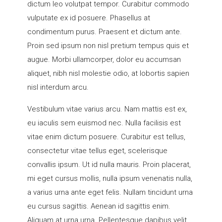
dictum leo volutpat tempor. Curabitur commodo
SUCHEN
vulputate ex id posuere. Phasellus at
IMPRESSUM
condimentum purus. Praesent et dictum ante.
Proin sed ipsum non nisl pretium tempus quis et
augue. Morbi ullamcorper, dolor eu accumsan
aliquet, nibh nisl molestie odio, at lobortis sapien
nisl interdum arcu.
Vestibulum vitae varius arcu. Nam mattis est ex,
eu iaculis sem euismod nec. Nulla facilisis est
vitae enim dictum posuere. Curabitur est tellus,
consectetur vitae tellus eget, scelerisque
convallis ipsum. Ut id nulla mauris. Proin placerat,
mi eget cursus mollis, nulla ipsum venenatis nulla,
a varius urna ante eget felis. Nullam tincidunt urna
eu cursus sagittis. Aenean id sagittis enim.
Aliquam at urna urna. Pellentesque dapibus velit