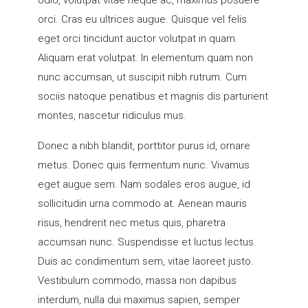
odio, volutpat vitae neque ac, maximus posuere
orci. Cras eu ultrices augue. Quisque vel felis
eget orci tincidunt auctor volutpat in quam.
Aliquam erat volutpat. In elementum quam non
nunc accumsan, ut suscipit nibh rutrum. Cum
sociis natoque penatibus et magnis dis parturient
montes, nascetur ridiculus mus.
Donec a nibh blandit, porttitor purus id, ornare
metus. Donec quis fermentum nunc. Vivamus
eget augue sem. Nam sodales eros augue, id
sollicitudin urna commodo at. Aenean mauris
risus, hendrerit nec metus quis, pharetra
accumsan nunc. Suspendisse et luctus lectus.
Duis ac condimentum sem, vitae laoreet justo.
Vestibulum commodo, massa non dapibus
interdum, nulla dui maximus sapien, semper