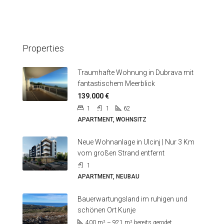
Properties
Traumhafte Wohnung in Dubrava mit
fantastischem Meerblick
139.000 €
1
1
62
APARTMENT, WOHNSITZ
Neue Wohnanlage in Ulcinj | Nur 3 Km
vom großen Strand entfernt
1
APARTMENT, NEUBAU
Bauerwartungsland im ruhigen und
schönen Ort Kunje
400
m² – 921 m² bereits gerodet