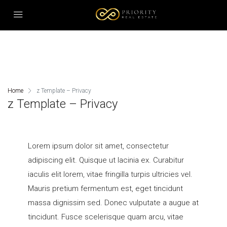
HOME
KAUF
MIETE
Home
z Template – Privacy
z Template – Privacy
PODGORICA
ULCINJ
IMMOBILIEN TOUR
Lorem ipsum dolor sit amet, consectetur
FIRMENGRÜNDUNG
adipiscing elit. Quisque ut lacinia ex. Curabitur
IMMOBILIENSUCHE
iaculis elit lorem, vitae fringilla turpis ultricies vel.
Mauris pretium fermentum est, eget tincidunt
IMPRESSIONEN
massa dignissim sed. Donec vulputate a augue at
WER WIR SIND
tincidunt. Fusce scelerisque quam arcu, vitae
KONTAKT