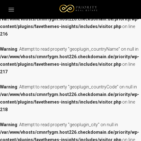
Warning
: Attempt to read property "geoplugin_city" on null in
/var/www/vhosts/cmnrfygm.host226.checkdomain.de/priority/wp-
content/plugins/favethemes-insights/includes/visitor.php
on line
HOME
216
KAUF
Warning
: Attempt to read property "geoplugin_countryName" on null in
MIETE
/var/www/vhosts/cmnrfygm.host226.checkdomain.de/priority/wp-
content/plugins/favethemes-insights/includes/visitor.php
PODGORICA
on line
217
ULCINJ
IMMOBILIEN TOUR
Warning
: Attempt to read property "geoplugin_countryCode" on null in
/var/www/vhosts/cmnrfygm.host226.checkdomain.de/priority/wp-
FIRMENGRÜNDUNG
content/plugins/favethemes-insights/includes/visitor.php
on line
IMMOBILIENSUCHE
218
IMPRESSIONEN
Warning
: Attempt to read property "geoplugin_city" on null in
WER WIR SIND
/var/www/vhosts/cmnrfygm.host226.checkdomain.de/priority/wp-
KONTAKT
content/plugins/favethemes-insights/includes/visitor.php
on line