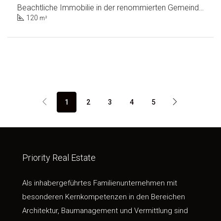
Beachtliche Immobilie in der renommierten Gemeinde Tivat
120
m²
1
2
3
4
5
Priority Real Estate
Als inhabergeführtes Familienunternehmen mit
besonderen Kernkompetenzen in den Bereichen
Architektur, Baumanagement und Vermittlung sind