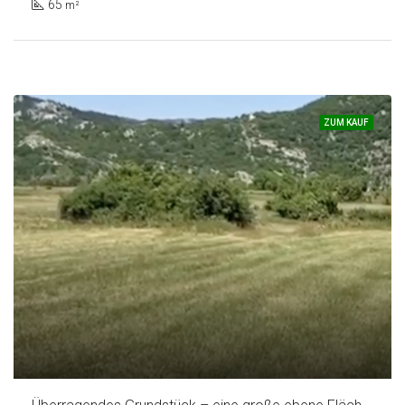
65
m²
ZUM KAUF