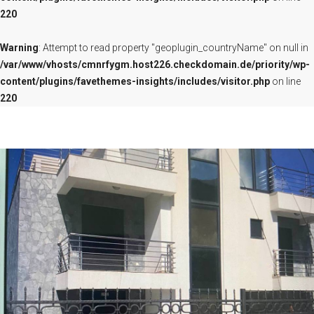
220
SUCHEN
IMPRESSUM
Warning
: Attempt to read property "geoplugin_countryName" on null in
/var/www/vhosts/cmnrfygm.host226.checkdomain.de/priority/wp-
content/plugins/favethemes-insights/includes/visitor.php
on line
220