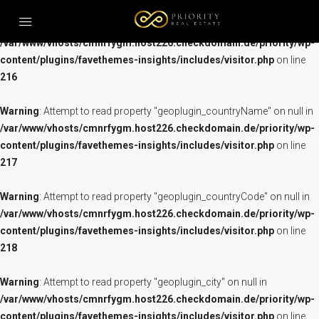
Warning
: Attempt to read property "geoplugin_city" on null in
/var/www/vhosts/cmnrfygm.host226.checkdomain.de/priority/wp-
content/plugins/favethemes-insights/includes/visitor.php
on line
HOME
216
KAUF
Warning
: Attempt to read property "geoplugin_countryName" on null in
MIETE
/var/www/vhosts/cmnrfygm.host226.checkdomain.de/priority/wp-
content/plugins/favethemes-insights/includes/visitor.php
PODGORICA
on line
217
ULCINJ
IMMOBILIEN TOUR
Warning
: Attempt to read property "geoplugin_countryCode" on null in
/var/www/vhosts/cmnrfygm.host226.checkdomain.de/priority/wp-
FIRMENGRÜNDUNG
content/plugins/favethemes-insights/includes/visitor.php
on line
IMMOBILIENSUCHE
218
IMPRESSIONEN
Warning
: Attempt to read property "geoplugin_city" on null in
WER WIR SIND
/var/www/vhosts/cmnrfygm.host226.checkdomain.de/priority/wp-
KONTAKT
content/plugins/favethemes-insights/includes/visitor.php
on line