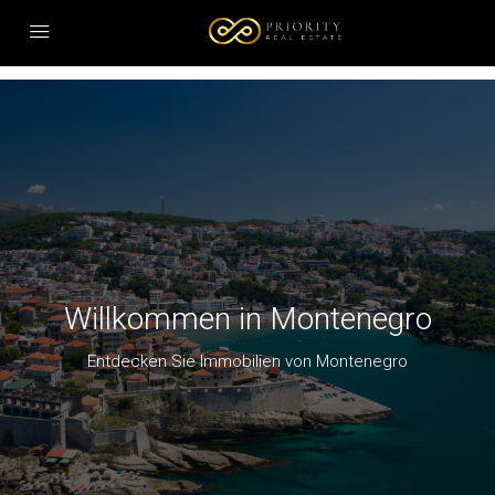
HOME
KAUF
MIETE
PODGORICA
ULCINJ
IMMOBILIEN TOUR
Willkommen in Montenegro
FIRMENGRÜNDUNG
Entdecken Sie Immobilien von Montenegro
IMMOBILIENSUCHE
IMPRESSIONEN
WER WIR SIND
KONTAKT