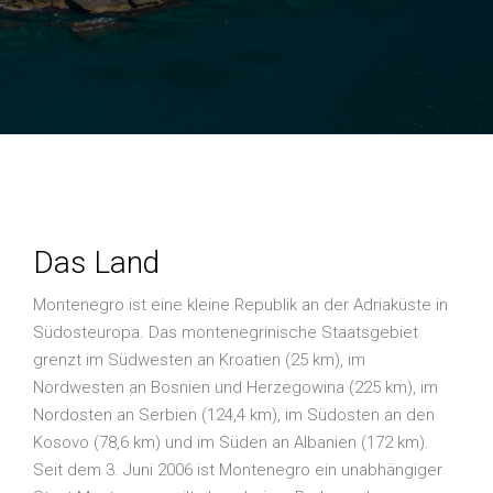
SUCHEN
IMPRESSUM
Das Land
Montenegro ist eine kleine Republik an der Adriaküste in
Südosteuropa. Das montenegrinische Staatsgebiet
grenzt im Südwesten an Kroatien (25 km), im
Nordwesten an Bosnien und Herzegowina (225 km), im
Nordosten an Serbien (124,4 km), im Südosten an den
Kosovo (78,6 km) und im Süden an Albanien (172 km).
Seit dem 3. Juni 2006 ist Montenegro ein unabhängiger