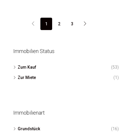
1
2
3
Sehr schönes Grundstück – eine große ebene Fläche am Stück
GRUNDSTÜCK
Immobilien Status
Zum Kauf
(53)
Zur Miete
(1)
Immobilienart
Grundstück
(16)