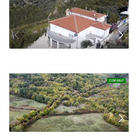
Tolles Anwesen mit einem fantastischen Blick auf die Saline, den großen Strand und die Innenstadt von Ulcinj
7243
m²
389.000 €
ZUM KAUF
Immobilie an einer der höchsten Lagen in Ulcinj
3000