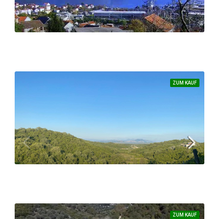
289.000 €
144 €/m²
ZUM KAUF
Besonderes Baugrundstück mit einem fantastischen Blick auf Tivat, Porto Novi und Porto Montenegro
GRUNDSTÜCK
325.900 €
45 €/m²
ZUM KAUF