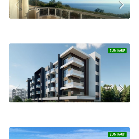
SUCHEN
IMPRESSUM
139.000 €
ZUM KAUF
Traumhafte Wohnung in Dubrava mit fantastischem Meerblick
1
1
62
APARTMENT, WOHNSITZ
ZUM KAUF