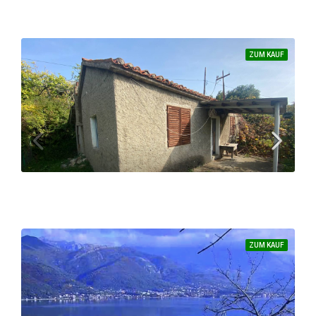
220.000 €
ZUM KAUF
Überragende Lage: wunderschöne Wohnung in der Gemeinde Budva
69
m²
138.000 €
95 €/m²
ZUM KAUF
Ein wunderschönes Grundstück mit kleinem Haus in Zaljevo – Gemeinde Bar
GRUNDSTÜCK