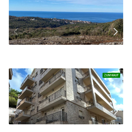
Neue Wohnanlage in Ulcinj | Nur 3 Km vom großen Strand entfernt
1
APARTMENT, NEUBAU
ZUM KAUF
Bauerwartungsland im ruhigen und schönen Ort Kunje
400
m² – 921 m² bereits gerodet
GRUNDSTÜCK