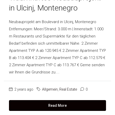
in Ulcinj, Montenegro
SUCHEN
IMPRESSUM
Neubauprojekt am Boulevard in Ulcinj, Montenegro
Entfernungen: Meer/Strand: 3.000 m | Innenstadt: 1.000
m Restaurants und Supermärkte für den täglichen
Bedarf befinden sich unmittelbarer Nähe. 2 Zimmer
Apartment TYP A ab 120.945 € 2 Zimmer Apartment TYP
B ab 113.404 € 2 Zimmer Apartment TYP C ab 112.579 €
2 Zimmer Apartment TYP C ab 113.767 € Gerne senden
wir Ihnen die Grundrisse zu....
2 years ago
Allgemein
,
Real Estate
0
Read More