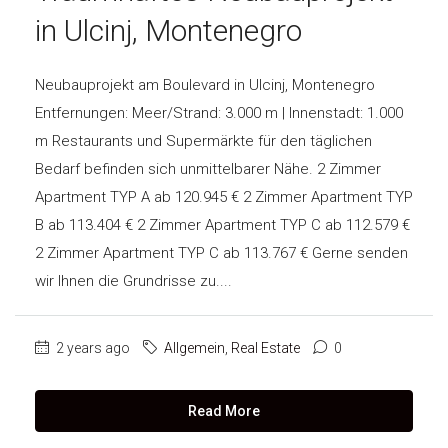
in Ulcinj, Montenegro
SUCHEN
IMPRESSUM
Neubauprojekt am Boulevard in Ulcinj, Montenegro
Entfernungen: Meer/Strand: 3.000 m | Innenstadt: 1.000
m Restaurants und Supermärkte für den täglichen
Bedarf befinden sich unmittelbarer Nähe. 2 Zimmer
Apartment TYP A ab 120.945 € 2 Zimmer Apartment TYP
B ab 113.404 € 2 Zimmer Apartment TYP C ab 112.579 €
2 Zimmer Apartment TYP C ab 113.767 € Gerne senden
wir Ihnen die Grundrisse zu....
2 years ago
Allgemein
,
Real Estate
0
Read More